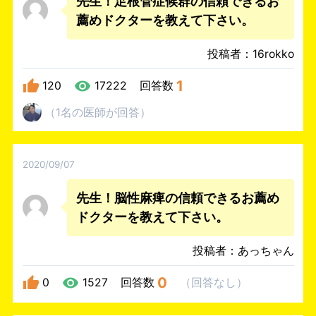
先生！足根管症候群の信頼できるお
薦めドクターを教えて下さい。
投稿者：16rokko
1
120
17222
回答数
（
1名
の医師
が回答
）
2020/09/07
先生！脳性麻痺の信頼できるお薦め
ドクターを教えて下さい。
投稿者：あっちゃん
0
0
1527
回答数
（
回答なし
）