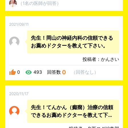
（
1名
の医師
が回答
）
2021/09/11
先生！岡山の神経内科の信頼できる
お薦めドクターを教えて下さい。
投稿者：かんさい
0
0
493
回答数
（
回答なし
）
2020/11/17
先生！てんかん（癲癇）治療の信頼
できるお薦めドクターを教えて下さ
い。