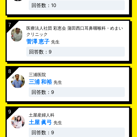
回答数：10
医療法人社団 彩恵会 蒲田西口耳鼻咽喉科・めまい
クリニック
菅澤 恵子
先生
回答数：9
三浦医院
三浦 和裕
先生
回答数：9
土屋産婦人科
土屋 眞弓
先生
回答数：9