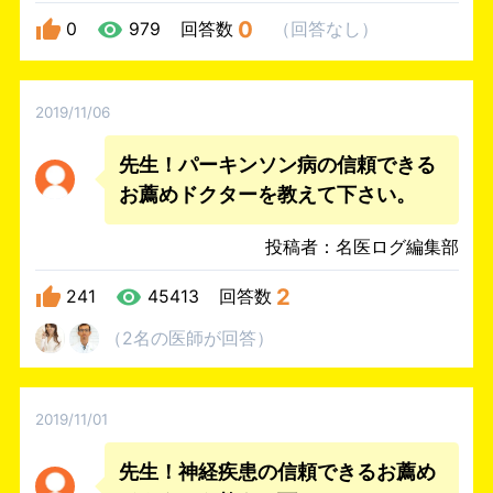
0
0
979
回答数
（
回答なし
）
2019/11/06
先生！パーキンソン病の信頼できる
お薦めドクターを教えて下さい。
投稿者：名医ログ編集部
2
241
45413
回答数
（
2名
の医師
が回答
）
2019/11/01
先生！神経疾患の信頼できるお薦め