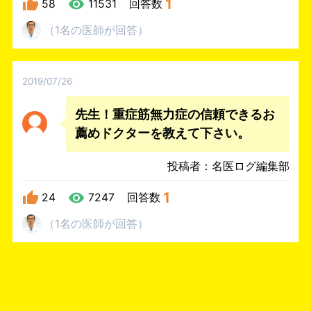
1
58
11531
回答数
（
1名
の医師
が回答
）
2019/07/26
先生！重症筋無力症の信頼できるお
薦めドクターを教えて下さい。
投稿者：名医ログ編集部
1
24
7247
回答数
（
1名
の医師
が回答
）