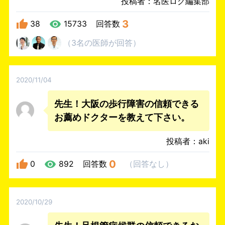
投稿者：名医ログ編集部
3
38
15733
回答数
（
3名
の医師
が回答
）
2020/11/04
先生！大阪の歩行障害の信頼できる
お薦めドクターを教えて下さい。
投稿者：aki
0
0
892
回答数
（
回答なし
）
2020/10/29