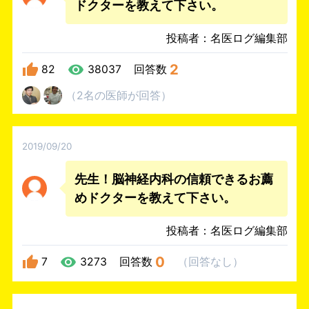
ドクターを教えて下さい。
投稿者：名医ログ編集部
2
82
38037
回答数
（
2名
の医師
が回答
）
2019/09/20
先生！脳神経内科の信頼できるお薦
めドクターを教えて下さい。
投稿者：名医ログ編集部
0
7
3273
回答数
（
回答なし
）