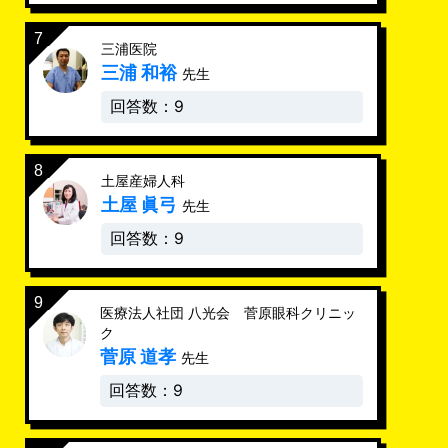
三浦医院
三浦 和裕
先生
回答数：9
土屋産婦人科
土屋 眞弓
先生
回答数：9
医療法人社団 八光会 菅原眼科クリニッ
ク
菅原 道孝
先生
回答数：9