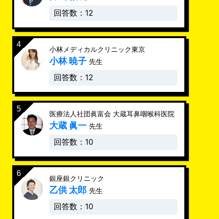
回答数：12
小林メディカルクリニック東京
小林 暁子
先生
回答数：12
医療法人社団眞富会 大蔵耳鼻咽喉科医院
大蔵 眞一
先生
回答数：10
銀座銀クリニック
乙供 太郎
先生
回答数：10