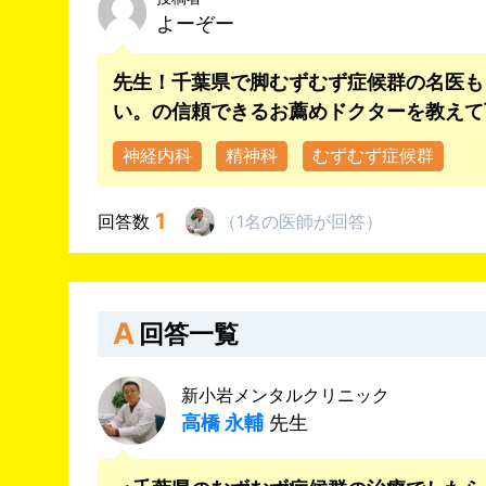
よーぞー
先生！千葉県で脚むずむず症候群の名医も
い。の信頼できるお薦めドクターを教えて
神経内科
精神科
むずむず症候群
1
回答数
（
1名
の医師
が回答
）
A
回答一覧
新小岩メンタルクリニック
高橋 永輔
先生