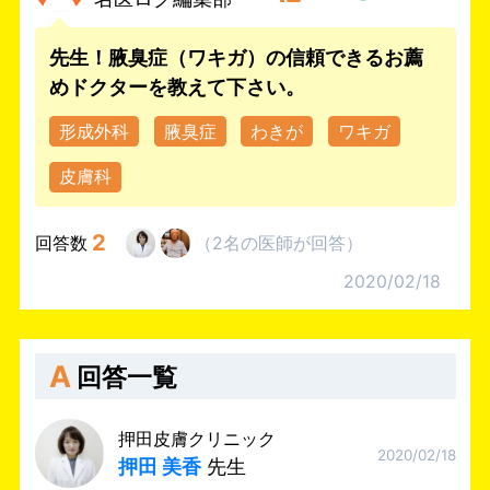
先生！腋臭症（ワキガ）の信頼できるお薦
めドクターを教えて下さい。
形成外科
腋臭症
わきが
ワキガ
皮膚科
2
回答数
（
2名
の医師
が回答
）
2020/02/18
A
回答一覧
押田皮膚クリニック
2020/02/18
押田 美香
先生