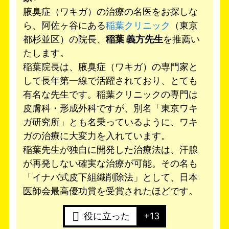
腋臭症（ワキガ）の治療の名医をお探しな
ら、阿佐ヶ谷にある
稲葉クリニック
（東京
都杉並区）の院長、
稲葉 義方先生
を推薦い
たします。
稲葉院長は、腋臭症（ワキガ）の専門家と
して長年第一線で活躍されており、とても
有名な先生です。稲葉クリニックの専門は
皮膚科・形成外科ですが、別名「東京ワキ
ガ研究所」とも名乗っているように、ワキ
ガの治療に大変力を入れています。
稲葉先生が独自に開発した治療法は、汗腺
が再発しない確実な治療が可能。その名も
「イナバ式皮下組織削除法」として、日本
医師会最高優功賞を受賞されたほどです。
役に立った
+13