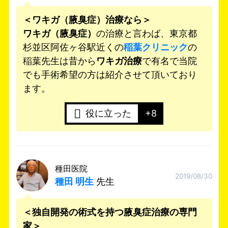
＜ワキガ（腋臭症）治療なら＞
ワキガ（腋臭症）
の治療と言わば、東京都
杉並区阿佐ヶ谷駅近くの
稲葉クリニック
の
稲葉先生は昔から
ワキガ治療
で有名で当院
でも手術希望の方は紹介させて頂いており
ます。
役に立った
+8
種田医院
2019/08/30
種田 明生
先生
＜独自開発の術式を持つ腋臭症治療の専門
家＞