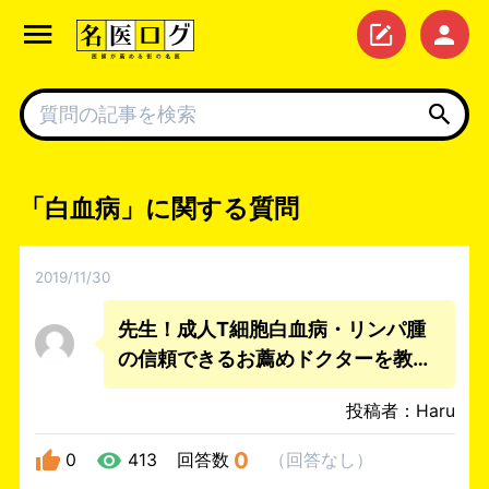
「白血病」に関する質問
2019/11/30
先生！成人T細胞白血病・リンパ腫
の信頼できるお薦めドクターを教え
て下さい。
投稿者：Haru
0
0
413
回答数
（
回答なし
）