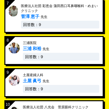
医療法人社団 彩恵会 蒲田西口耳鼻咽喉科・めまい
クリニック
菅澤 恵子
先生
回答数：9
三浦医院
三浦 和裕
先生
回答数：9
土屋産婦人科
土屋 眞弓
先生
回答数：9
医療法人社団 八光会 菅原眼科クリニック