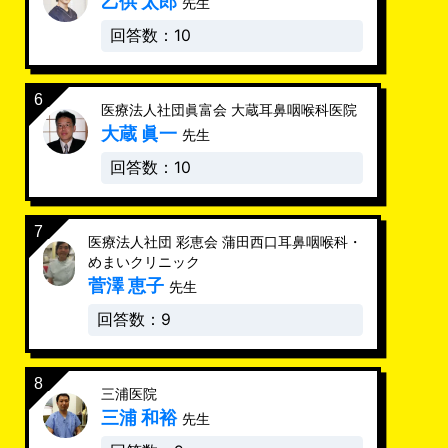
乙供 太郎
先生
回答数：10
医療法人社団眞富会 大蔵耳鼻咽喉科医院
大蔵 眞一
先生
回答数：10
医療法人社団 彩恵会 蒲田西口耳鼻咽喉科・
めまいクリニック
菅澤 恵子
先生
回答数：9
三浦医院
三浦 和裕
先生