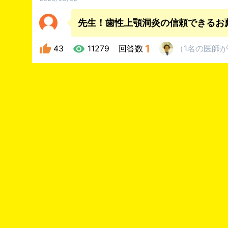
先生！歯性上顎洞炎の信頼できるお
1
43
11279
回答数
（
1名
の医師
が