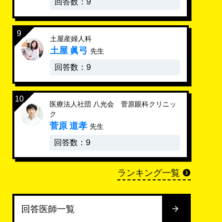
回答数：9
土屋産婦人科
土屋 眞弓
先生
回答数：9
医療法人社団 八光会 菅原眼科クリニッ
ク
菅原 道孝
先生
回答数：9
ランキング一覧
回答医師一覧