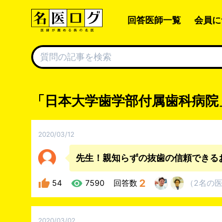
回答医師一覧
会員に
「日本大学歯学部付属歯科病院
2020/03/12
先生！親知らずの抜歯の信頼できる
2
54
7590
回答数
（
2名
の
2020/03/02