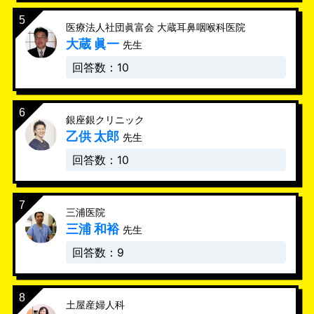
医療法人社団眞富会 大蔵耳鼻咽喉科医院
大蔵 眞一
先生
回答数：10
銀座銀クリニック
乙供 太郎
先生
回答数：10
三浦医院
三浦 和裕
先生
回答数：9
土屋産婦人科