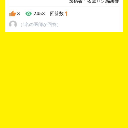
投稿者：名医ログ編集部
1
8
2453
回答数
（
1名
の医師
が回答
）