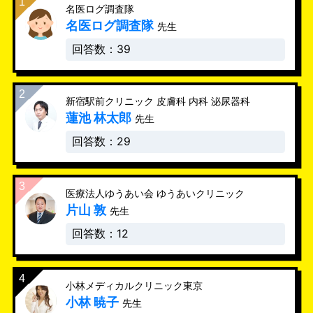
名医ログ調査隊
名医ログ調査隊
先生
回答数：39
新宿駅前クリニック 皮膚科 内科 泌尿器科
蓮池 林太郎
先生
回答数：29
医療法人ゆうあい会 ゆうあいクリニック
片山 敦
先生
回答数：12
小林メディカルクリニック東京
小林 暁子
先生