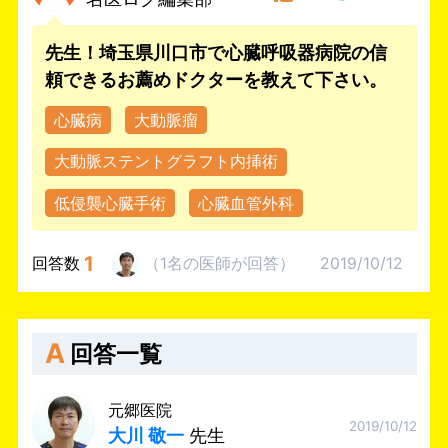
先生！埼玉県川口市で心臓呼吸器病院の信
頼できるお薦めドクターを教えて下さい。
心臓病
大動脈瘤
大動脈ステントグラフト内挿術
低侵襲心臓手術
心臓血管外科
1
回答数
（
1名
の医師
が回答
）
2019/10/12
A
回答一覧
元郷医院
2019/10/12
大川 敬一
先生