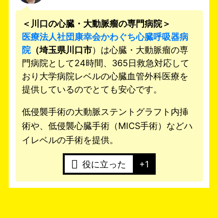
＜川口の心臓・大動脈瘤の専門病院＞
医療法人社団康幸会かわぐち心臓呼吸器病
院
（埼玉県川口市
）は心臓・大動脈瘤の専
門病院として24時間、365日救急対応して
おり大学病院レベルの心臓血管外科医療を
提供しているのでとても安心です。
低侵襲手術の大動脈ステントグラフト内挿
術や、低侵襲心臓手術（MICS手術）などハ
イレベルの手術を提供。
役に立った
+1