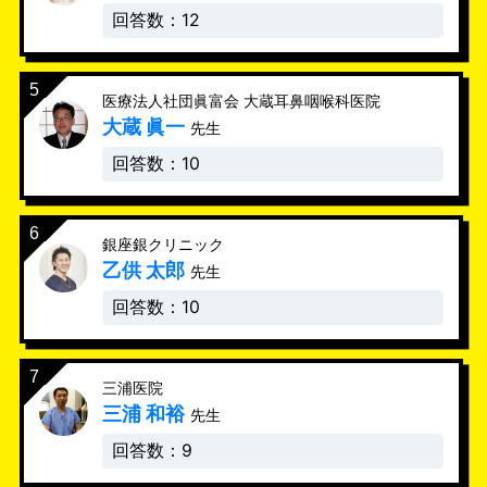
回答数：12
医療法人社団眞富会 大蔵耳鼻咽喉科医院
大蔵 眞一
先生
回答数：10
銀座銀クリニック
乙供 太郎
先生
回答数：10
三浦医院
三浦 和裕
先生
回答数：9