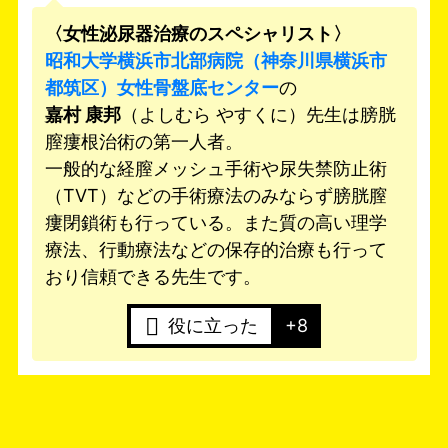
〈女性泌尿器治療のスペシャリスト〉
昭和大学横浜市北部病院（神奈川県横浜市
都筑区）
女性骨盤底センター
の
嘉村 康邦
（よしむら やすくに）先生は膀胱
膣瘻根治術の第一人者。
一般的な経膣メッシュ手術や尿失禁防止術
（TVT）などの手術療法のみならず膀胱膣
瘻閉鎖術も行っている。また質の高い理学
療法、行動療法などの保存的治療も行って
おり信頼できる先生です。
役に立った
+8