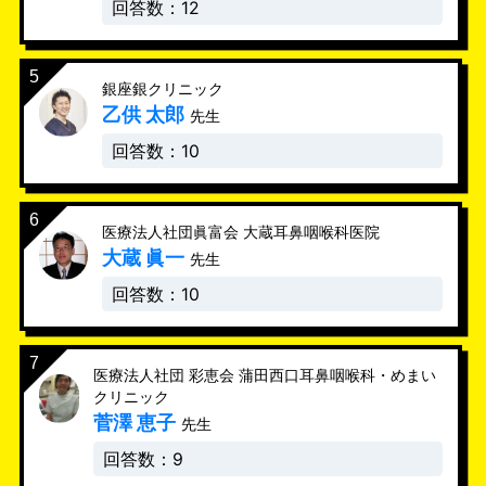
回答数：12
銀座銀クリニック
乙供 太郎
先生
回答数：10
医療法人社団眞富会 大蔵耳鼻咽喉科医院
大蔵 眞一
先生
回答数：10
医療法人社団 彩恵会 蒲田西口耳鼻咽喉科・めまい
クリニック
菅澤 恵子
先生
回答数：9