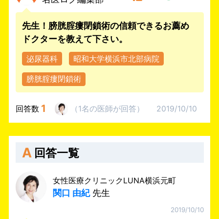
先生！膀胱腟瘻閉鎖術の信頼できるお薦め
ドクターを教えて下さい。
泌尿器科
昭和大学横浜市北部病院
膀胱腟瘻閉鎖術
1
回答数
（
1名
の医師
が回答
）
2019/10/10
A
回答一覧
女性医療クリニックLUNA横浜元町
関口 由紀
先生
2019/10/10