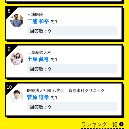
三浦医院
三浦 和裕
先生
回答数：9
土屋産婦人科
土屋 眞弓
先生
回答数：9
医療法人社団 八光会 菅原眼科クリニック
菅原 道孝
先生
回答数：9
ランキング一覧