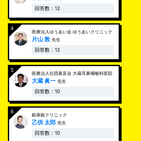
回答数：12
医療法人ゆうあい会 ゆうあいクリニック
片山 敦
先生
回答数：12
医療法人社団眞富会 大蔵耳鼻咽喉科医院
大蔵 眞一
先生
回答数：10
銀座銀クリニック
乙供 太郎
先生
回答数：10