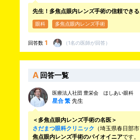
先生！多焦点眼内レンズ手術の信頼できる
眼科
多焦点眼内レンズ手術
1
回答数
（
1名
の医師
が回答
）
A
回答一覧
医療法人社団 豊栄会 ほしあい眼科
星合 繁
先生
＜
多焦点眼内レンズ手術の名医＞
さだまつ眼科クリニック
（埼玉県春日部市
焦点眼内レンズ手術のパイオイニア
です。