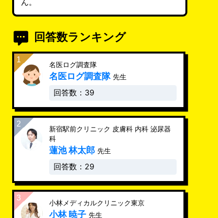
ん。
回答数ランキング
名医ログ調査隊
名医ログ調査隊
先生
回答数：39
新宿駅前クリニック 皮膚科 内科 泌尿器
科
蓮池 林太郎
先生
回答数：29
小林メディカルクリニック東京
小林 暁子
先生