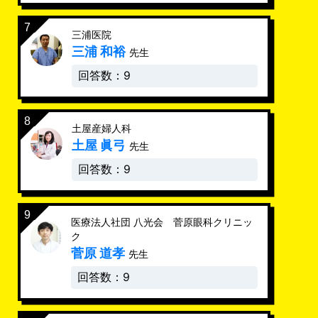
三浦医院
三浦 和裕
先生
回答数：9
土屋産婦人科
土屋 眞弓
先生
回答数：9
医療法人社団 八光会 菅原眼科クリニッ
ク
菅原 道孝
先生
回答数：9