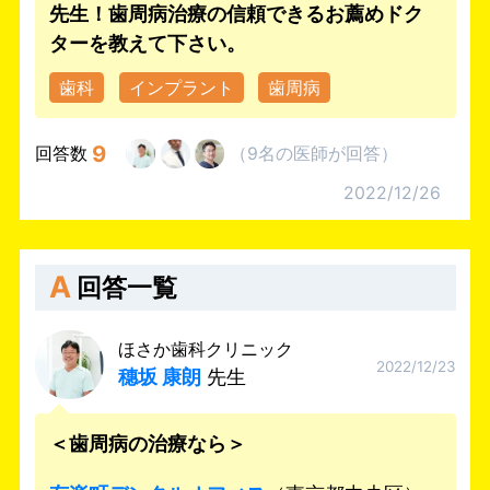
先生！歯周病治療の信頼できるお薦めドク
ターを教えて下さい。
歯科
インプラント
歯周病
9
回答数
（
9名
の医師
が回答
）
2022/12/26
A
回答一覧
ほさか歯科クリニック
2022/12/23
穗坂 康朗
先生
＜歯周病の治療なら＞