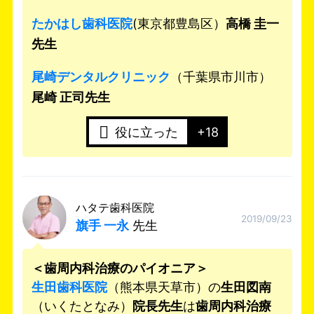
たかはし歯科医院
(東京都豊島区）
高橋 圭一
先生
尾崎デンタルクリニック
（千葉県市川市）
尾崎 正司先生
役に立った
+18
ハタテ歯科医院
2019/09/23
旗手 一永
先生
＜
歯周内科治療のパイオニア＞
生田歯科医院
（熊本県天草市）の
生田図南
（いくたとなみ）
院長先生
は
歯周内科治療