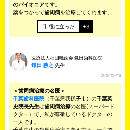
のパイオニア
です。
薬をつかって
歯周病
を治療してくれます。
役に立った
+3
医療法人社団暁歯会 鎌田歯科医院
鎌田 勝之
先生
2019/09/16
＜歯周病治療の名医＞
千葉歯科医院
（千葉県我孫子市）の
千葉英
史院長先生
は
歯周病治療
の名医(スーパード
クター）で、私が尊敬しているドクターの
一人です。
千葉先生の歯周病治療の考え方は、一言で