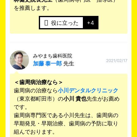
を推薦します。
役に立った
+4
みやまち歯科医院
2021/02/17
加藤 泰一郎
先生
＜歯周病治療なら＞
歯周病の治療なら
小川デンタルクリニック
（東京都町田市）の
小川 貴也
先生がお薦め
です。
歯周病専門医である小川先生は、歯周病の
早期発見・早期治療、歯周病の予防に取り
組んでおります。