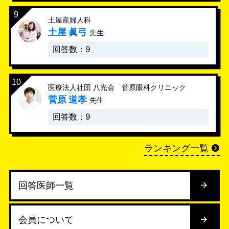
土屋産婦人科
土屋 眞弓
先生
回答数：9
医療法人社団 八光会 菅原眼科クリニック
菅原 道孝
先生
回答数：9
ランキング一覧
回答医師一覧
会員について