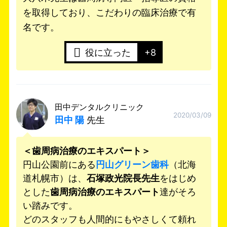
を取得しており、こだわりの臨床治療で有
名です。
役に立った
+8
田中デンタルクリニック
2020/03/09
田中 陽
先生
＜
歯周病治療のエキスパート
＞
円山公園前にある
円山グリーン歯科
（北海
道札幌市）は、
石塚政光院長先生
をはじめ
とした
歯周病治療のエキスパート
達がそろ
い踏みです。
どのスタッフも人間的にもやさしくて頼れ