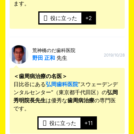
ます。
役に立った
+2
荒神橋のだ歯科医院
2019/10/28
野田 正和
先生
＜歯周病治療の名医＞
日比谷にある
弘岡歯科医院
“スウェーデンデ
ンタルセンター”（東京都千代田区）の
弘岡
秀明院長先生
は優秀な
歯周病治療
の専門医
です。
役に立った
+11