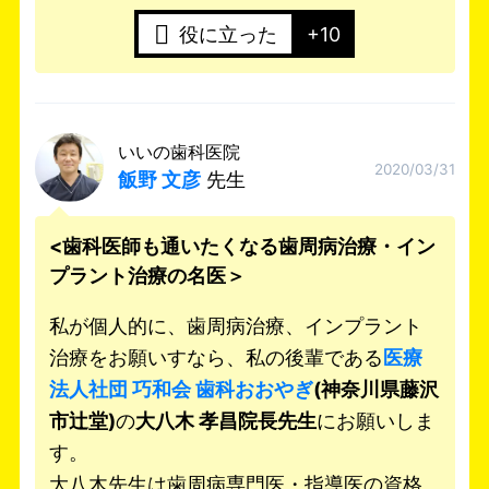
役に立った
+10
いいの歯科医院
2020/03/31
飯野 文彦
先生
<歯科医師も通いたくなる歯周病治療・イン
プラント治療の名医＞
私が個人的に、歯周病治療、インプラント
治療をお願いすなら、私の後輩である
医療
法人社団 巧和会 歯科おおやぎ
(神奈川県藤沢
市辻堂)
の
大八木 孝昌院長先生
にお願いしま
す。
大八木先生は歯周病専門医・指導医の資格