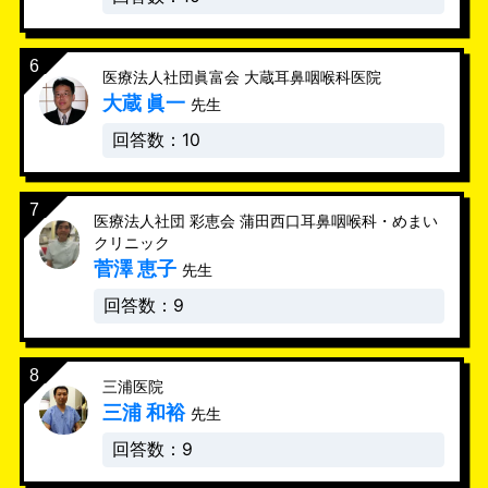
医療法人社団眞富会 大蔵耳鼻咽喉科医院
大蔵 眞一
先生
回答数：10
医療法人社団 彩恵会 蒲田西口耳鼻咽喉科・めまい
クリニック
菅澤 恵子
先生
回答数：9
三浦医院
三浦 和裕
先生
回答数：9