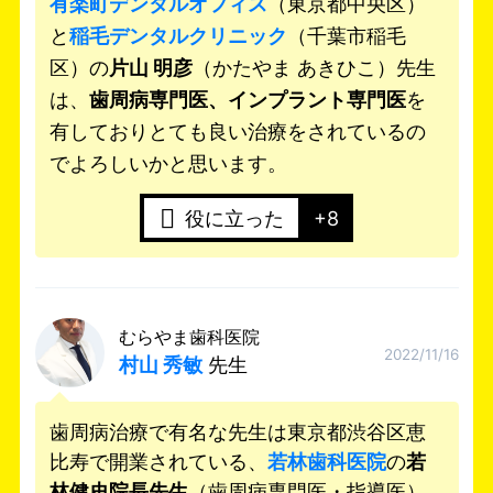
有楽町デンタルオフィス
（東京都中央区）
と
稲毛デンタルクリニック
（千葉市稲毛
区）の
片山 明彦
（かたやま あきひこ）先生
は、
歯周病専門医、インプラント専門医
を
有しておりとても良い治療をされているの
でよろしいかと思います。
役に立った
+8
むらやま歯科医院
2022/11/16
村山 秀敏
先生
歯周病治療で有名な先生は東京都渋谷区恵
比寿で開業されている、
若林歯科医院
の
若
林健史院長先生
（歯周病専門医・指導医）