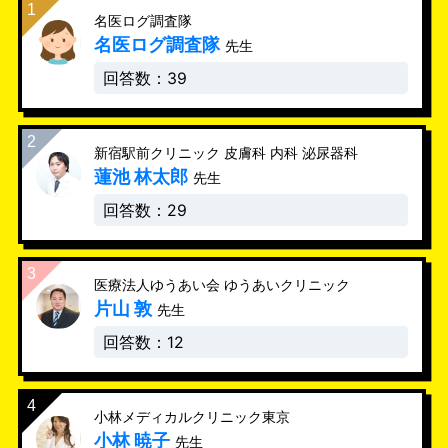
名医ログ調査隊
名医ログ調査隊
先生
回答数：39
新宿駅前クリニック 皮膚科 内科 泌尿器科
蓮池 林太郎
先生
回答数：29
医療法人ゆうあい会 ゆうあいクリニック
片山 敦
先生
回答数：12
小林メディカルクリニック東京
小林 暁子
先生