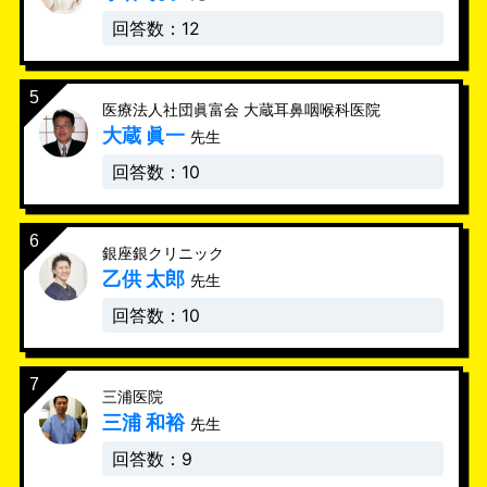
回答数：12
医療法人社団眞富会 大蔵耳鼻咽喉科医院
大蔵 眞一
先生
回答数：10
銀座銀クリニック
乙供 太郎
先生
回答数：10
三浦医院
三浦 和裕
先生
回答数：9