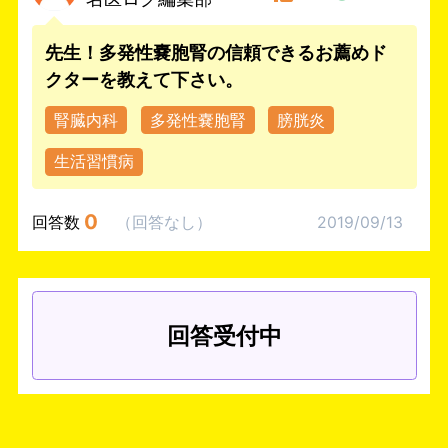
先生！多発性嚢胞腎の信頼できるお薦めド
クターを教えて下さい。
腎臓内科
多発性嚢胞腎
膀胱炎
生活習慣病
0
回答数
（
回答なし
）
2019/09/13
回答受付中