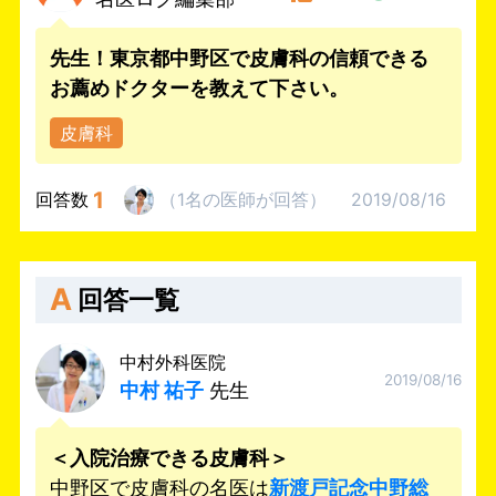
先生！東京都中野区で皮膚科の信頼できる
お薦めドクターを教えて下さい。
皮膚科
1
回答数
（
1名
の医師
が回答
）
2019/08/16
A
回答一覧
中村外科医院
2019/08/16
中村 祐子
先生
＜入院治療できる皮膚科＞
中野区で皮膚科の名医は
新渡戸記念中野総