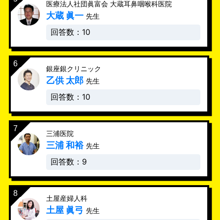
医療法人社団眞富会 大蔵耳鼻咽喉科医院
大蔵 眞一
先生
回答数：10
銀座銀クリニック
乙供 太郎
先生
回答数：10
三浦医院
三浦 和裕
先生
回答数：9
土屋産婦人科
土屋 眞弓
先生