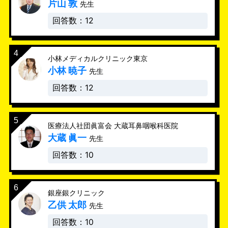
片山 敦
先生
回答数：12
小林メディカルクリニック東京
小林 暁子
先生
回答数：12
医療法人社団眞富会 大蔵耳鼻咽喉科医院
大蔵 眞一
先生
回答数：10
銀座銀クリニック
乙供 太郎
先生
回答数：10