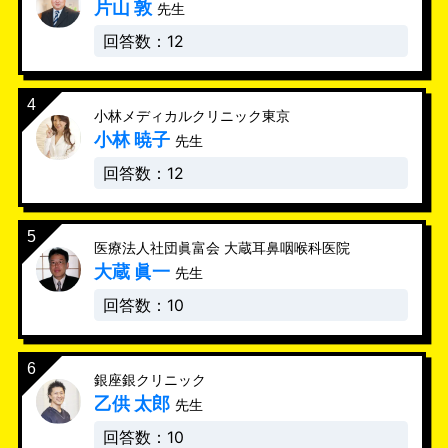
片山 敦
先生
回答数：12
小林メディカルクリニック東京
小林 暁子
先生
回答数：12
医療法人社団眞富会 大蔵耳鼻咽喉科医院
大蔵 眞一
先生
回答数：10
銀座銀クリニック
乙供 太郎
先生
回答数：10