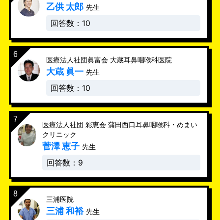
乙供 太郎
先生
回答数：10
医療法人社団眞富会 大蔵耳鼻咽喉科医院
大蔵 眞一
先生
回答数：10
医療法人社団 彩恵会 蒲田西口耳鼻咽喉科・めまい
クリニック
菅澤 恵子
先生
回答数：9
三浦医院
三浦 和裕
先生