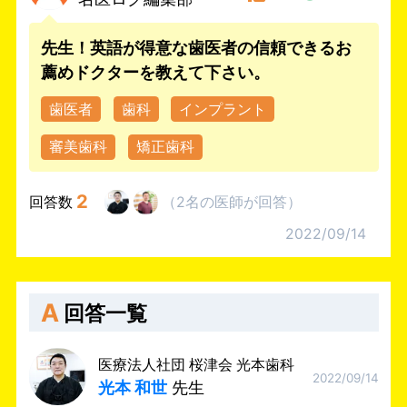
先生！英語が得意な歯医者の信頼できるお
薦めドクターを教えて下さい。
歯医者
歯科
インプラント
審美歯科
矯正歯科
2
回答数
（
2名
の医師
が回答
）
2022/09/14
A
回答一覧
医療法人社団 桜津会 光本歯科
2022/09/14
光本 和世
先生