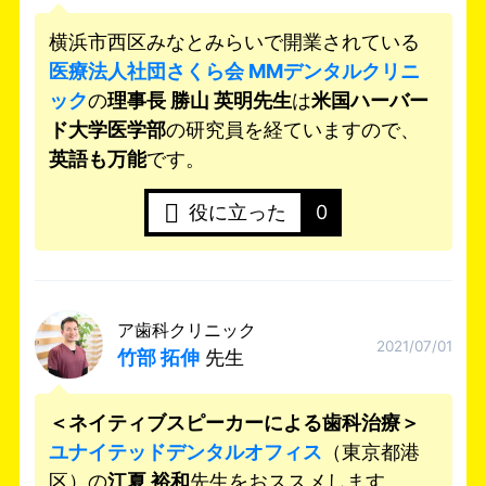
横浜市西区みなとみらいで開業されている
医療法人社団さくら会 MMデンタルクリニ
ック
の
理事長 勝山 英明先生
は
米国ハーバー
ド大学医学部
の研究員を経ていますので、
英語も万能
です。
役に立った
0
ア歯科クリニック
2021/07/01
竹部 拓伸
先生
＜ネイティブスピーカーによる歯科治療＞
ユナイテッドデンタルオフィス
（東京都港
区）の
江夏 裕和
先生をおススメします。