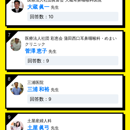
大蔵 眞一
先生
回答数：10
医療法人社団 彩恵会 蒲田西口耳鼻咽喉科・めまい
クリニック
菅澤 恵子
先生
回答数：9
三浦医院
三浦 和裕
先生
回答数：9
土屋産婦人科
土屋 眞弓
先生