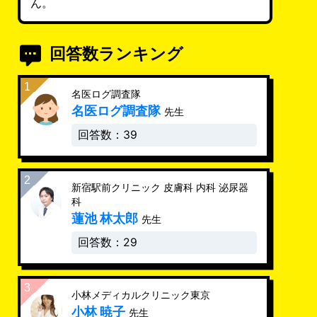
ん。
回答数ランキング
名医ログ調査隊
名医ログ調査隊
先生
回答数：39
新宿駅前クリニック 皮膚科 内科 泌尿器
科
蓮池 林太郎
先生
回答数：29
小林メディカルクリニック東京
小林 暁子
先生