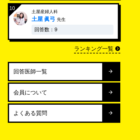
土屋産婦人科
土屋 眞弓
先生
回答数：9
ランキング一覧
回答医師一覧
会員について
よくある質問