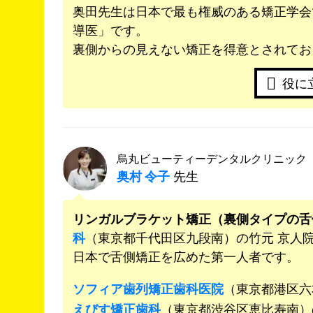
奥田先生は日本で最も権威のある矯正学会
導医」です。
裏側からの見えない矯正を得意とされてお
役に
烏丸ビューティーデンタルクリニック
奥村 令子
先生
リンガルブラケット矯正（裏側タイプの舌
科
（東京都千代田区九段南）の竹元 京人
日本で舌側矯正を広めた第一人者です。
ソフィア歯列矯正歯科医院
（東京都港区六
えびす矯正歯科
（東京都渋谷区恵比寿南）