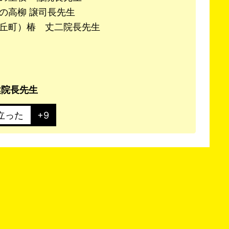
の高柳 譲司長先生
丘町）椿 丈二院長先生
健院長先生
立った
+9