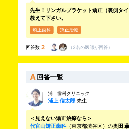
先生！リンガルブラケット矯正（裏側タイ
教えて下さい。
矯正歯科
矯正治療
2
回答数
（
2名
の医師
が回答
）
A
回答一覧
浦上歯科クリニック
浦上 信太郎
先生
＜見えない矯正治療なら＞
代官山矯正歯科
（東京都渋谷区）の
奥田 