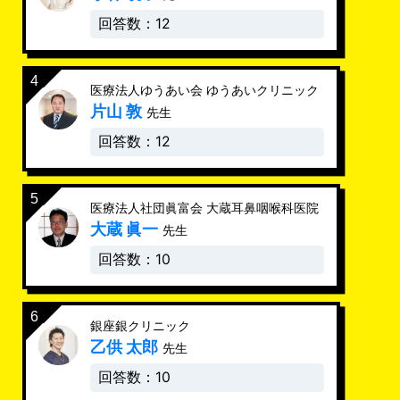
回答数：12
医療法人ゆうあい会 ゆうあいクリニック
片山 敦
先生
回答数：12
医療法人社団眞富会 大蔵耳鼻咽喉科医院
大蔵 眞一
先生
回答数：10
銀座銀クリニック
乙供 太郎
先生
回答数：10