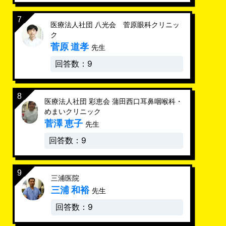
医療法人社団 八光会 菅原眼科クリニッ
ク
菅原 道孝
先生
回答数：9
医療法人社団 彩恵会 蒲田西口耳鼻咽喉科・
めまいクリニック
菅澤 恵子
先生
回答数：9
三浦医院
三浦 和裕
先生
回答数：9