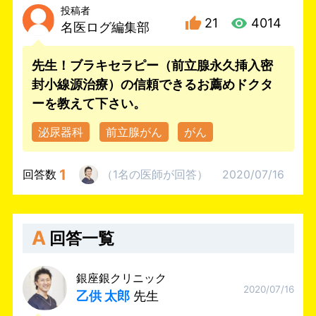
投稿者
21
4014
名医ログ編集部
先生！ブラキセラピー（前立腺永久挿入密
封小線源治療）の信頼できるお薦めドクタ
ーを教えて下さい。
泌尿器科
前立腺がん
がん
1
回答数
（
1名
の医師
が回答
）
2020/07/16
A
回答一覧
銀座銀クリニック
2020/07/16
乙供 太郎
先生