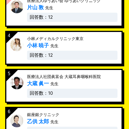
医療法人ゆうあい会 ゆうあいクリニック
片山 敦
先生
回答数：12
小林メディカルクリニック東京
小林 暁子
先生
回答数：12
医療法人社団眞富会 大蔵耳鼻咽喉科医院
大蔵 眞一
先生
回答数：10
銀座銀クリニック
乙供 太郎
先生