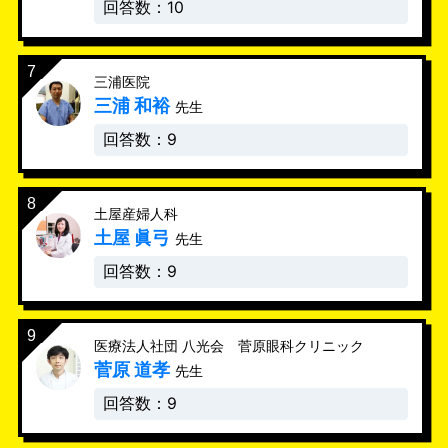
回答数：10
三浦医院
三浦 和裕
先生
回答数：9
土屋産婦人科
土屋 眞弓
先生
回答数：9
医療法人社団 八光会 菅原眼科クリニック
菅原 道孝
先生
回答数：9