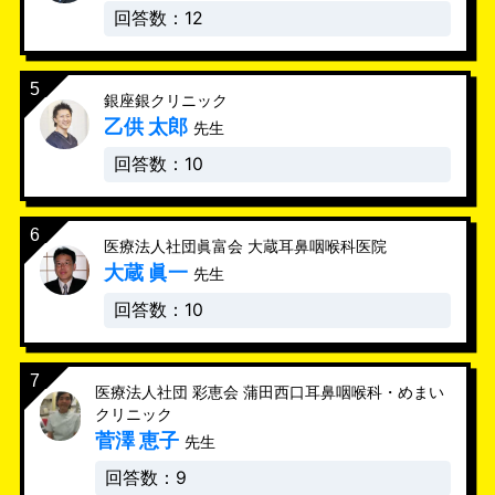
回答数：12
銀座銀クリニック
乙供 太郎
先生
回答数：10
医療法人社団眞富会 大蔵耳鼻咽喉科医院
大蔵 眞一
先生
回答数：10
医療法人社団 彩恵会 蒲田西口耳鼻咽喉科・めまい
クリニック
菅澤 恵子
先生
回答数：9