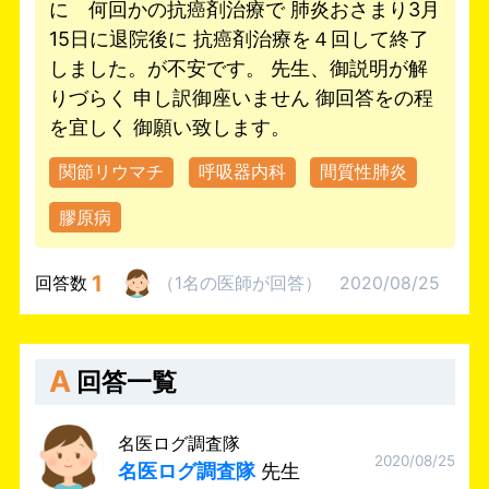
に 何回かの抗癌剤治療で 肺炎おさまり3月
15日に退院後に 抗癌剤治療を４回して終了
しました。が不安です。 先生、御説明が解
りづらく 申し訳御座いません 御回答をの程
を宜しく 御願い致します。
関節リウマチ
呼吸器内科
間質性肺炎
膠原病
1
回答数
（
1名
の医師
が回答
）
2020/08/25
A
回答一覧
名医ログ調査隊
2020/08/25
名医ログ調査隊
先生