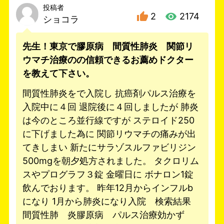
投稿者
2
2174
ショコラ
先生！東京で膠原病 間質性肺炎 関節リ
ウマチ治療のの信頼できるお薦めドクター
を教えて下さい。
間質性肺炎をで入院し 抗癌剤パルス治療を
入院中に４回 退院後に４回しましたが 肺炎
は今のところ並行線ですが ステロイド250
に下げました為に 関節リウマチの痛みが出
てきしまい 新たにサラゾスルファビリジン
500mgを朝夕処方されました。 タクロリム
スやプログラフ３錠 金曜日に ボナロン1錠
飲んでおります。 昨年12月からインフルb
になり 1月から肺炎になり入院 検索結果
間質性肺 炎膠原病 パルス治療効かず