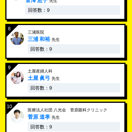
菅澤 恵子
先生
回答数：9
三浦医院
三浦 和裕
先生
回答数：9
土屋産婦人科
土屋 眞弓
先生
回答数：9
医療法人社団 八光会 菅原眼科クリニック
菅原 道孝
先生
回答数：9