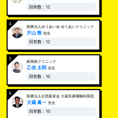
回答数：12
医療法人ゆうあい会 ゆうあいクリニック
片山 敦
先生
回答数：12
銀座銀クリニック
乙供 太郎
先生
回答数：10
医療法人社団眞富会 大蔵耳鼻咽喉科医院
大蔵 眞一
先生
回答数：10