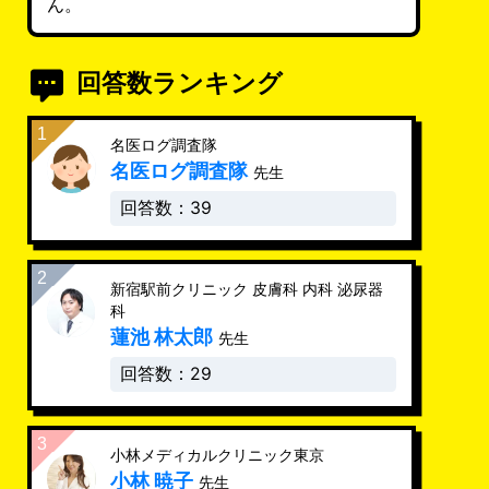
ん。
回答数ランキング
名医ログ調査隊
名医ログ調査隊
先生
回答数：39
新宿駅前クリニック 皮膚科 内科 泌尿器
科
蓮池 林太郎
先生
回答数：29
小林メディカルクリニック東京
小林 暁子
先生