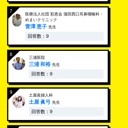
医療法人社団 彩恵会 蒲田西口耳鼻咽喉科・
めまいクリニック
菅澤 恵子
先生
回答数：9
三浦医院
三浦 和裕
先生
回答数：9
土屋産婦人科
土屋 眞弓
先生
回答数：9