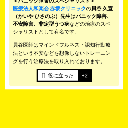
＜パニック障害のスペシャリスト＞
医療法人和楽会 赤坂クリニック
の
貝谷 久宣
（かいや ひさのぶ）先生
は
パニック障害、
不安障害、非定型うつ病
などの治療のスペ
シャリストとして有名です。
貝谷医師はマインドフルネス・認知行動療
法という不安などを想像しないトレーニン
グを行う治療法を取り入れております。
役に立った
+2