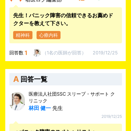
先生！パニック障害の信頼できるお薦めド
クターを教えて下さい。
精神科
心療内科
1
回答数
（
1名
の医師
が回答
）
2019/12/25
A
回答一覧
医療法人社団SSC スリープ・サポート ク
リニック
林田 健一
先生
2019/12/25