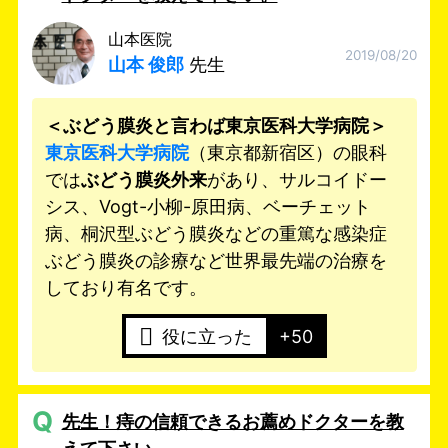
山本医院
2019/08/20
山本 俊郎
先生
＜ぶどう膜炎と言わば東京医科大学病院＞
東京医科大学病院
（東京都新宿区）の眼科
では
ぶどう膜炎外来
があり、サルコイドー
シス、Vogt-小柳-原田病、ベーチェット
病、桐沢型ぶどう膜炎などの重篤な感染症
ぶどう膜炎の診療など世界最先端の治療を
しており有名です。
役に立った
+50
Q
先生！痔の信頼できるお薦めドクターを教