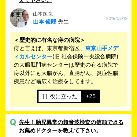
えて下さい。
山本医院
2019/08/19
山本 俊郎
先生
＜歴史的に有名な痔の病院＞
痔と言えば、東京都新宿区、
東京山手メデ
ィカルセンター
(旧 社会保険中央総合病院)
の大腸肛門病センターは歴史の有る病院で
痔以外にも大腸がん、直腸がん、炎症性腸
疾患など幅広く治療をしてます。
役に立った
+25
Q
先生！胎児異常の超音波検査の信頼できる
お薦めドクターを教えて下さい。