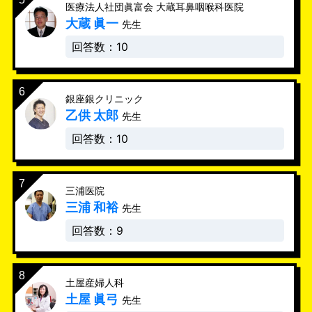
医療法人社団眞富会 大蔵耳鼻咽喉科医院
大蔵 眞一
先生
回答数：10
銀座銀クリニック
乙供 太郎
先生
回答数：10
三浦医院
三浦 和裕
先生
回答数：9
土屋産婦人科
土屋 眞弓
先生