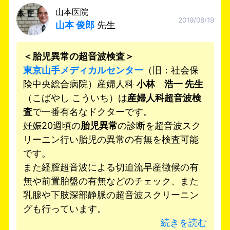
山本医院
2019/08/19
山本 俊郎
先生
＜胎児異常の超音波検査＞
東京山手メディカルセンター
（旧：社会保
険中央総合病院）産婦人科
小林 浩一 先生
（こばやし こういち）は
産婦人科超音波検
査
で一番有名なドクターです。
妊娠20週頃の
胎児異常
の診断を超音波スク
リーニン行い胎児の異常の有無を検査可能
です。
また経膣超音波による切迫流早産徴候の有
無や前置胎盤の有無などのチェック、また
乳腺や下肢深部静脈の超音波スクリーニン
グも行っています。
続きを読む