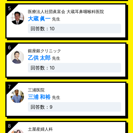
医療法人社団眞富会 大蔵耳鼻咽喉科医院
大蔵 眞一
先生
回答数：10
銀座銀クリニック
乙供 太郎
先生
回答数：10
三浦医院
三浦 和裕
先生
回答数：9
土屋産婦人科