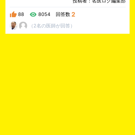
投稿者：名医ログ編集部
2
88
8054
回答数
（
2名
の医師
が回答
）