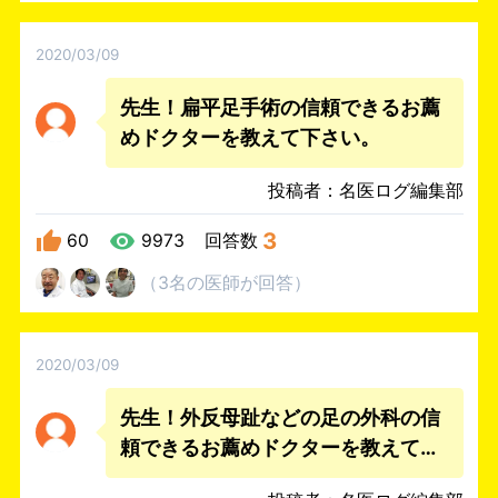
2020/03/09
先生！扁平足手術の信頼できるお薦
めドクターを教えて下さい。
投稿者：名医ログ編集部
3
60
9973
回答数
（
3名
の医師
が回答
）
2020/03/09
先生！外反母趾などの足の外科の信
頼できるお薦めドクターを教えて下
さい。