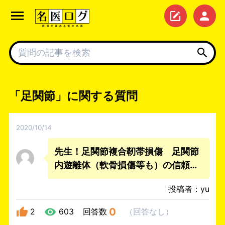
「足関節」に関する質問
2020/10/14
先生！足関節複合靭帯損傷 足関節
内遊離体（軟骨損傷等も）の信頼で
きるお薦めドクターを教えて下さ
投稿者：yu
い。
0
2
603
回答数
（
回答なし
）