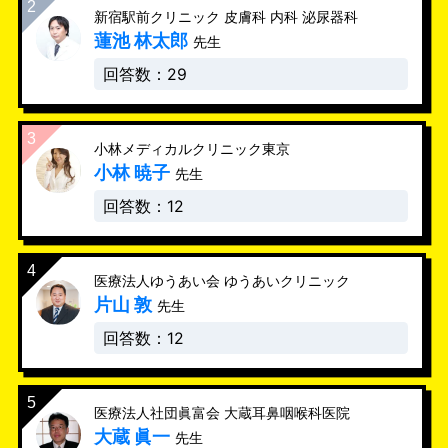
新宿駅前クリニック 皮膚科 内科 泌尿器科
蓮池 林太郎
先生
回答数：29
小林メディカルクリニック東京
小林 暁子
先生
回答数：12
医療法人ゆうあい会 ゆうあいクリニック
片山 敦
先生
回答数：12
医療法人社団眞富会 大蔵耳鼻咽喉科医院
大蔵 眞一
先生