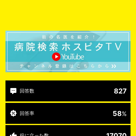
827
回答数
58
%
回答率
17070
役に立った数