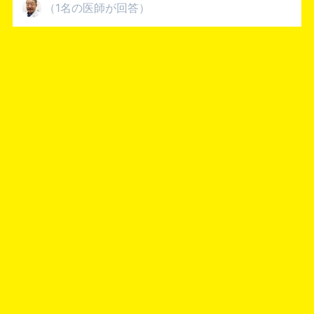
（
1名
の医師
が回答
）