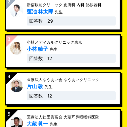
新宿駅前クリニック 皮膚科 内科 泌尿器科
蓮池 林太郎
先生
回答数：29
小林メディカルクリニック東京
小林 暁子
先生
回答数：12
医療法人ゆうあい会 ゆうあいクリニック
片山 敦
先生
回答数：12
医療法人社団眞富会 大蔵耳鼻咽喉科医院
大蔵 眞一
先生