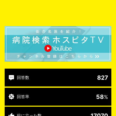
827
回答数
58
%
回答率
17070
役に立った数