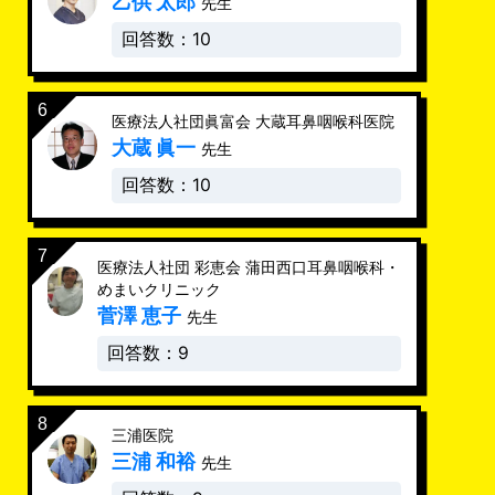
乙供 太郎
先生
回答数：10
医療法人社団眞富会 大蔵耳鼻咽喉科医院
大蔵 眞一
先生
回答数：10
医療法人社団 彩恵会 蒲田西口耳鼻咽喉科・
めまいクリニック
菅澤 恵子
先生
回答数：9
三浦医院
三浦 和裕
先生