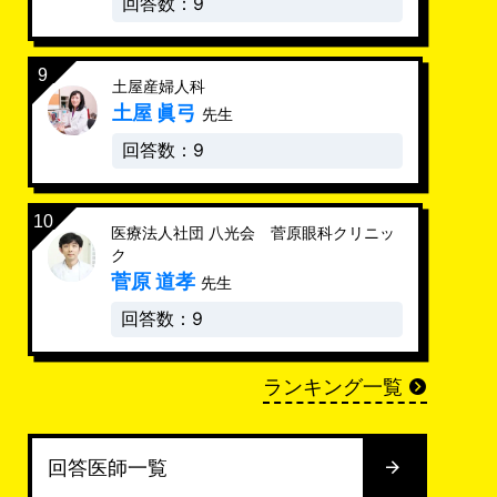
回答数：9
土屋産婦人科
土屋 眞弓
先生
回答数：9
医療法人社団 八光会 菅原眼科クリニッ
ク
菅原 道孝
先生
回答数：9
ランキング一覧
回答医師一覧