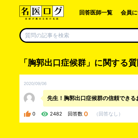
回答医師一覧
会員に
「胸郭出口症候群」に関する質
2020/09/06
先生！胸郭出口症候群の信頼できる
0
0
2482
回答数
（
回答なし
）