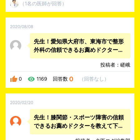
（
1名
の医師
が回答
）
2020/08/08
先生！愛知県大府市、東海市で整形
外科の信頼できるお薦めドクターを
教えて下さい。
投稿者：嵯峨
0
0
1169
回答数
（
回答なし
）
2020/02/20
先生！膝関節・スポーツ障害の信頼
できるお薦めドクターを教えて下さ
い。