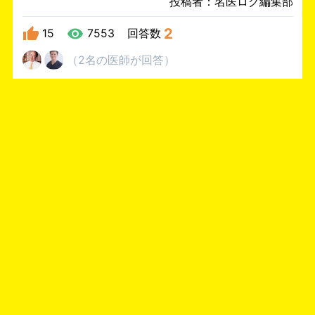
投稿者：名医ログ編集部
2
15
7553
回答数
（
2名
の医師
が回答
）