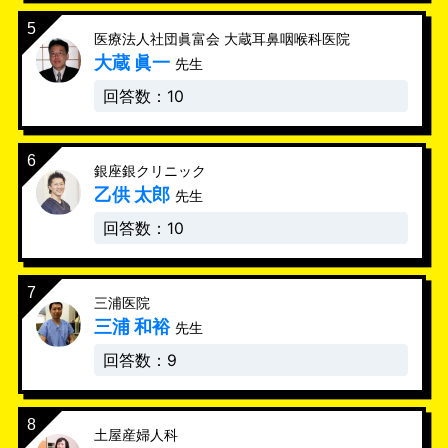
医療法人社団眞富会 大蔵耳鼻咽喉科医院
大蔵 眞一
先生
回答数：10
銀座銀クリニック
乙供 太郎
先生
回答数：10
三浦医院
三浦 和裕
先生
回答数：9
土屋産婦人科