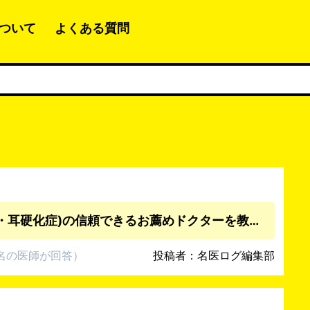
ついて
よくある質問
先生！耳の手術（人工内耳・中耳炎・耳硬化症)の信頼できるお薦めドクターを教えて下さい。
名
の医師
が回答
）
投稿者：名医ログ編集部