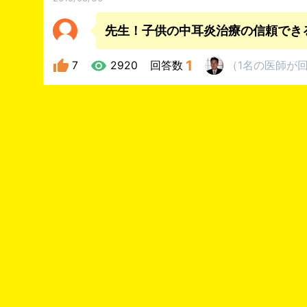
先生！子供の中耳炎治療の信頼でき
1
7
2920
回答数
（
1名
の医師
が