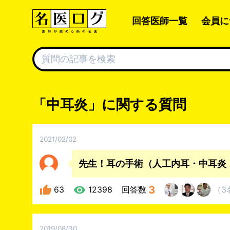
回答医師一覧
会員に
「中耳炎」に関する質問
2021/02/02
3
63
12398
回答数
（
3
2019/08/30