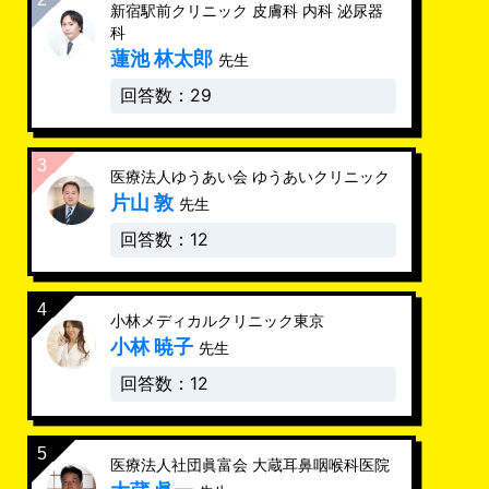
新宿駅前クリニック 皮膚科 内科 泌尿器
科
蓮池 林太郎
先生
回答数：29
医療法人ゆうあい会 ゆうあいクリニック
片山 敦
先生
回答数：12
小林メディカルクリニック東京
小林 暁子
先生
回答数：12
医療法人社団眞富会 大蔵耳鼻咽喉科医院