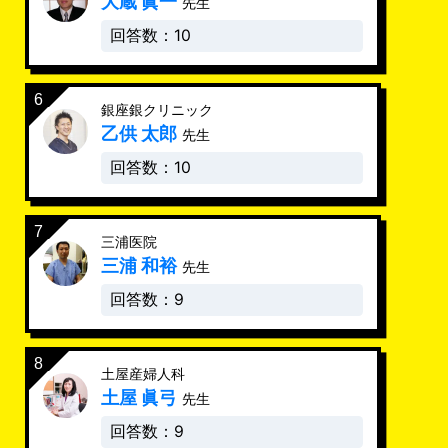
大蔵 眞一
先生
回答数：10
銀座銀クリニック
乙供 太郎
先生
回答数：10
三浦医院
三浦 和裕
先生
回答数：9
土屋産婦人科
土屋 眞弓
先生
回答数：9