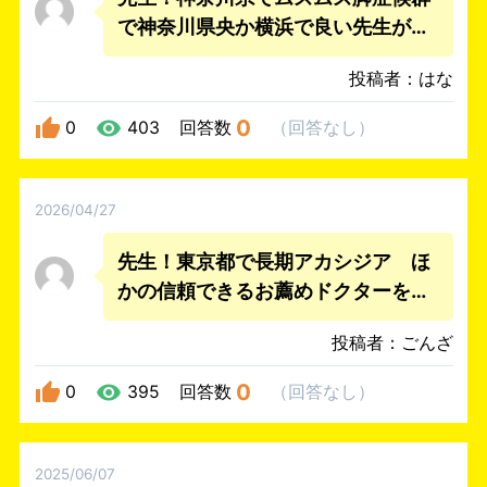
で神奈川県央か横浜で良い先生がい
らっしゃったら教えてくださいの信
投稿者：はな
頼できるお薦めドクターを教えて下
さい。
0
0
403
回答数
（
回答なし
）
2026/04/27
先生！東京都で長期アカシジア ほ
かの信頼できるお薦めドクターを教
えて下さい。
投稿者：ごんざ
0
0
395
回答数
（
回答なし
）
2025/06/07