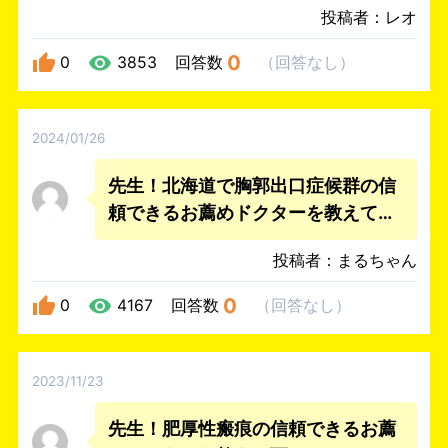
投稿者：レオ
0
0
3853
回答数
（
回答なし
）
2024/01/26
先生！北海道で胸郭出口症候群の信
頼できるお薦めドクターを教えて下
さい。
投稿者：まるちゃん
0
0
4167
回答数
（
回答なし
）
2023/11/23
先生！肥厚性瘢痕の信頼できるお薦