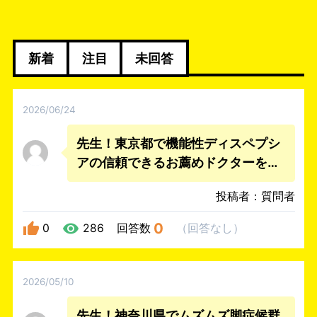
新着
注目
未回答
2026/06/24
先生！東京都で機能性ディスペプシ
アの信頼できるお薦めドクターを教
えて下さい。
投稿者：質問者
0
0
286
回答数
（
回答なし
）
2026/05/10
先生！神奈川県でムズムズ脚症候群