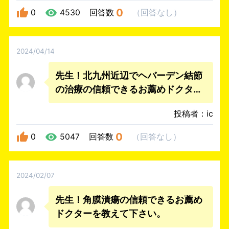
0
0
4530
回答数
（
回答なし
）
2024/04/14
先生！北九州近辺でヘバーデン結節
の治療の信頼できるお薦めドクター
を教えて下さい。
投稿者：ic
0
0
5047
回答数
（
回答なし
）
2024/02/07
先生！角膜潰瘍の信頼できるお薦め
ドクターを教えて下さい。