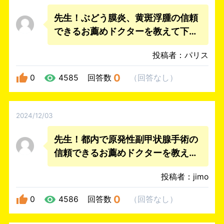
先生！ぶどう膜炎、黄斑浮腫の信頼
できるお薦めドクターを教えて下さ
い。
投稿者：パリス
0
0
4585
回答数
（
回答なし
）
2024/12/03
先生！都内で原発性副甲状腺手術の
信頼できるお薦めドクターを教えて
下さい。
投稿者：jimo
0
0
4586
回答数
（
回答なし
）