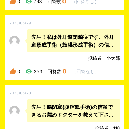
0
0
793
回答数
（
回答なし
）
2023/05/29
先生！私は外耳道閉鎖症です。外耳
道形成手術（鼓膜形成手術）の信頼
できるお薦めドクターを教えて下さ
投稿者：小太郎
い。
0
0
353
回答数
（
回答なし
）
2023/05/28
先生！腸閉塞(腹腔鏡手術)の信頼で
きるお薦めドクターを教えて下さ
い。
投稿者：118