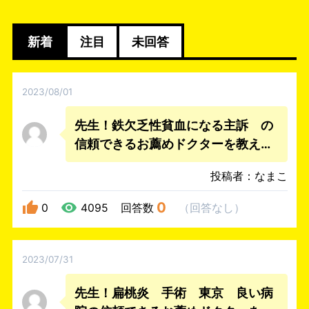
新着
注目
未回答
2023/08/01
先生！鉄欠乏性貧血になる主訴 の
信頼できるお薦めドクターを教えて
下さい。
投稿者：なまこ
0
0
4095
回答数
（
回答なし
）
2023/07/31
先生！扁桃炎 手術 東京 良い病