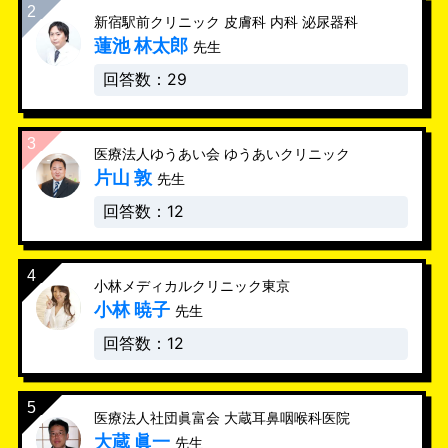
新宿駅前クリニック 皮膚科 内科 泌尿器科
蓮池 林太郎
先生
回答数：29
医療法人ゆうあい会 ゆうあいクリニック
片山 敦
先生
回答数：12
小林メディカルクリニック東京
小林 暁子
先生
回答数：12
医療法人社団眞富会 大蔵耳鼻咽喉科医院
大蔵 眞一
先生