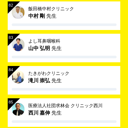
飯田橋中村クリニック
中村 剛
先生
よし耳鼻咽喉科
山中 弘明
先生
たきがわクリニック
滝川 崇弘
先生
医療法人社団求林会 クリニック西川
西川 嘉伸
先生