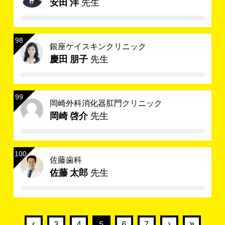
安田 洋
先生
銀座ケイスキンクリニック
慶田 朋子
先生
岡崎外科消化器肛門クリニック
岡崎 啓介
先生
佐藤歯科
佐藤 太郎
先生
3
4
5
6
7