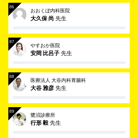
おおくぼ内科医院
大久保 尚
先生
やすおか医院
安岡 比呂子
先生
医療法人 大谷内科胃腸科
大谷 雅彦
先生
鷺沼診療所
行形 毅
先生