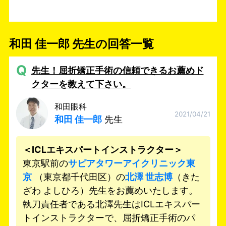
和田 佳一郎 先生の回答一覧
Q
先生！屈折矯正手術の信頼できるお薦めド
クターを教えて下さい。
和田眼科
2021/04/21
和田 佳一郎
先生
＜ICLエキスパートインストラクター＞
東京駅前の
サピアタワーアイクリニック東
京
（東京都千代田区）の
北澤 世志博
（きた
ざわ よしひろ）先生をお薦めいたします。
執刀責任者である北澤先生はICLエキスパー
トインストラクターで、屈折矯正手術のパ