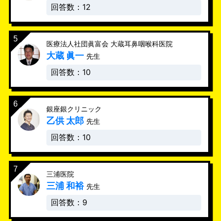
回答数：12
医療法人社団眞富会 大蔵耳鼻咽喉科医院
大蔵 眞一
先生
回答数：10
銀座銀クリニック
乙供 太郎
先生
回答数：10
三浦医院
三浦 和裕
先生
回答数：9