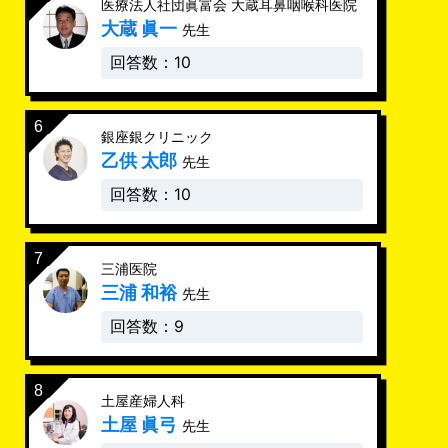
医療法人社団眞富会 大蔵耳鼻咽喉科医院
大蔵 眞一
先生
回答数：10
銀座銀クリニック
乙供 太郎
先生
回答数：10
三浦医院
三浦 和裕
先生
回答数：9
土屋産婦人科
土屋 眞弓
先生