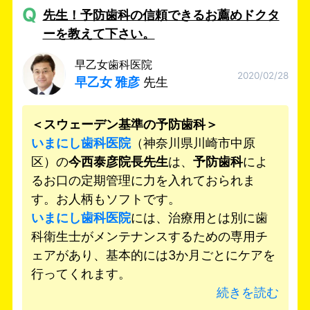
Q
先生！予防歯科の信頼できるお薦めドクタ
ーを教えて下さい。
早乙女歯科医院
2020/02/28
早乙女 雅彦
先生
＜スウェーデン基準の予防歯科＞
いまにし歯科医院
（神奈川県川崎市中原
区）の
今西泰彦院長先生
は、
予防歯科
によ
るお口の定期管理に力を入れておられま
す。お人柄もソフトです。
いまにし歯科医院
には、治療用とは別に歯
科衛生士がメンテナンスするための専用チ
ェアがあり、基本的には3か月ごとにケアを
行ってくれます。
続きを読む