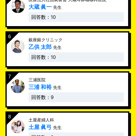
大蔵 眞一
先生
回答数：10
銀座銀クリニック
乙供 太郎
先生
回答数：10
三浦医院
三浦 和裕
先生
回答数：9
土屋産婦人科
土屋 眞弓
先生